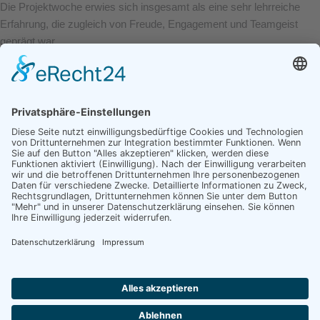
Die Projektwoche erwies sich insgesamt als eine sehr lehrreiche
Erfahrung, die zugleich von Freude, Engagement und Teamgeist
geprägt war.
Adresse
Kontakt
Impressum
Datenschutz
Mittelschule
Design und
Telefon:
0871
Landshut-
Entwicklung:
4309808-0
Schönbrunn
365art.de
E-
Am
Mail:
verwaltung@mls-