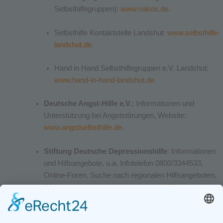
Selbsthilfegruppen):
www.nakos.de
.
Selbsthilfe Kontaktstelle Landshut:
www.selbsthilfe-
landshut.de
.
Hand in Hand Selbsthilfegruppen e.V. Landshut:
www.hand-in-hand-landshut.de
.
Deutsche Angst-Hilfe e.V.
: Informationen und
Unterstützung bei Angststörungen, Website:
www.angstselbsthilfe.de
.
Stiftung Deutsche Depressionshilfe
: Informationen
und Hilfsangebote, u.a. Infotelefon 0800/3344533,
Online-Foren, Suche nach regionalen Hilfsangeboten,
Website:
www.deutsche-depressionshilfe.de
.