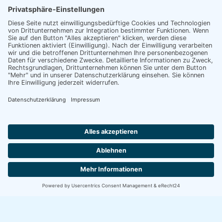
Adresse
Kontakt
Impressum
Datenschutz
Mittelschule
Design und
Telefon:
0871
Landshut-
Entwicklung:
4309808-0
Schönbrunn
365art.de
E-
Am
Mail:
verwaltung@mls-
Schallermoos 15
schoenbrunn.de
Login
84036 Landshut