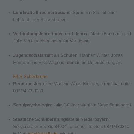
Lehrkräfte Ihres Vertrauens
: Sprechen Sie mit einer
Lehrkraft, der Sie vertrauen.
Verbindungslehrerinnen und -lehrer
: Martin Baumann und
Julia Smith stehen Ihnen zur Verfügung.
Jugendsozialarbeit an Schulen
: Hannah Winter, Jonas
Hemme und Elke Wagenstaller bieten Unterstützung an.
MLS Schönbrunn
Beratungslehrerin
: Marlene Waas-Mezger, erreichbar unter
0871/43098080.
Schulpsychologin
: Julia Güntner steht für Gespräche bereit.
Staatliche Schulberatungsstelle Niederbayern
:
Seligenthaler Str. 36, 84034 Landshut, Telefon: 0871/430310,
E-Mail:
info@sbndb.de
, Website: